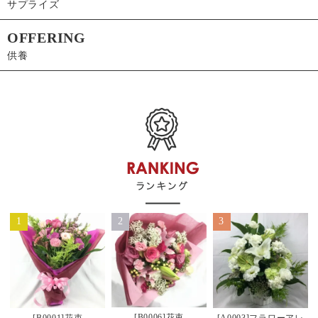
サプライズ
OFFERING
供養
1
2
3
[B0006]花束
[B0001]花束
[A0003]フラワーアレ