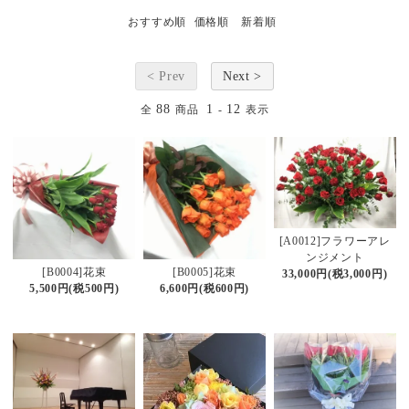
おすすめ順
価格順
新着順
< Prev
Next >
88
1
12
全
商品
-
表示
[A0012]フラワーアレ
ンジメント
[B0004]花束
[B0005]花束
33,000円(税3,000円)
5,500円(税500円)
6,600円(税600円)