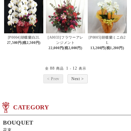
[P0004]胡蝶蘭白2L
[A0033]フラワーアレ
[P0005]胡蝶蘭ミニ白2
27,500円(税2,500円)
ンジメント
L
22,000円(税2,000円)
13,200円(税1,200円)
88
1
12
全
商品
-
表示
< Prev
Next >
CATEGORY
BOUQUET
花束