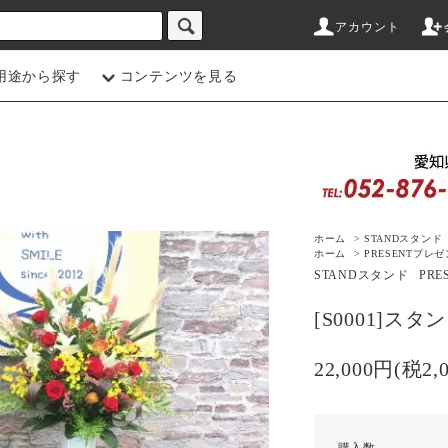
アカウント
用途から探す
コンテンツを見る
ホーム
>
STAND
スタンド
ホーム
>
PRESENT
プレゼ
STAND
スタンド
PRE
[S0001]ス
22,000円(税2,