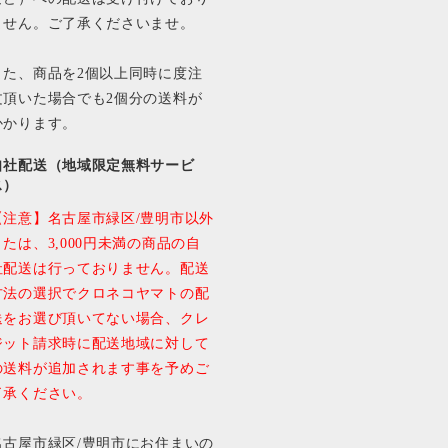
ません。ご了承くださいませ。
また、商品を2個以上同時に度注
文頂いた場合でも2個分の送料が
かかります。
自社配送（地域限定無料サービ
ス）
【注意】名古屋市緑区/豊明市以外
または、3,000円未満の商品の自
社配送は行っておりません。配送
方法の選択でクロネコヤマトの配
送をお選び頂いてない場合、クレ
ジット請求時に配送地域に対して
の送料が追加されます事を予めご
了承ください。
名古屋市緑区/豊明市にお住まいの