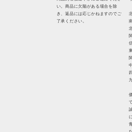
い。商品に欠陥がある場合を除
き、返品には応じかねますのでご
北
了承ください。
南
北
関
信
東
関
中
四
九