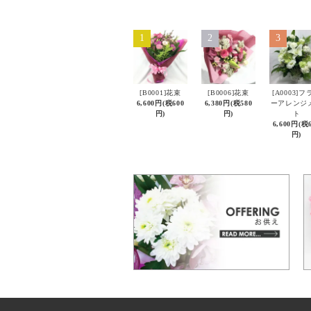
1
2
3
[B0001]花束
[B0006]花束
[A0003]フ
6,600円(税600
6,380円(税580
ーアレンジ
円)
円)
ト
6,600円(税
円)