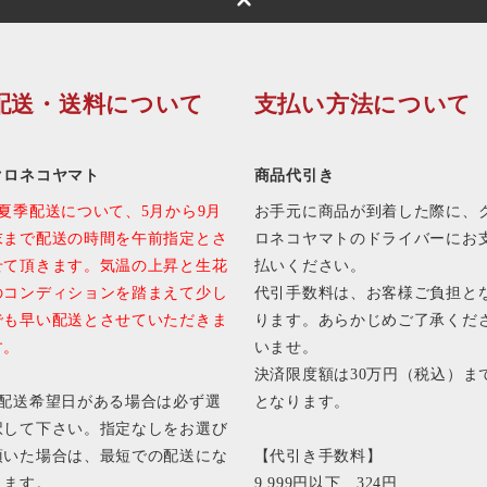
配送・送料について
支払い方法について
クロネコヤマト
商品代引き
■夏季配送について、5月から9月
お手元に商品が到着した際に、
末まで配送の時間を午前指定とさ
ロネコヤマトのドライバーにお
せて頂きます。気温の上昇と生花
払いください。
のコンディションを踏まえて少し
代引手数料は、お客様ご負担と
でも早い配送とさせていただきま
ります。あらかじめご了承くだ
す。
いませ。
決済限度額は30万円（税込）ま
■配送希望日がある場合は必ず選
となります。
択して下さい。指定なしをお選び
頂いた場合は、最短での配送にな
【代引き手数料】
ります。
9,999円以下 324円