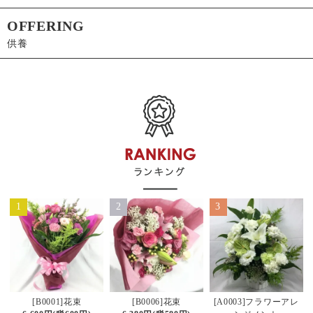
OFFERING
供養
1
2
3
[B0006]花束
[B0001]花束
[A0003]フラワーアレ