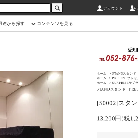
アカウント
用途から探す
コンテンツを見る
ホーム
>
STAND
スタンド
ホーム
>
PRESENT
プレゼ
ホーム
>
SURPRISE
サプ
STAND
スタンド
PRE
[S0002]ス
13,200円(税1,