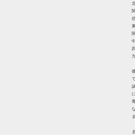
北
関
信
東
関
中
四
九