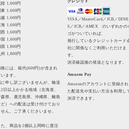
クレジット
陸 1,600円
東 1,600円
越 1,600円
VISA／MasterCard／JCB／DIN
海 1,600円
S／JCB／AMEX のいずれかの
西 1,600円
ゴがついていれば、
国 1,600円
発行しているクレジットカード
国 1,800円
社に関係なくご利用いただけま
州 1,800円
す。
決済確認後の発送となります
価格には、箱代(600円)が含まれ
Amazon Pay
ています。
誠に申し訳ございませんが、輸送
Amazonのアカウントに登録され
に2日以上かかる地域（北海道、
た配送先や支払い方法を利用し
青森県、鹿児島県、沖縄県、離島
決済できます。
など）への配送は受け付けており
ません。ご了承くださいませ。
また、商品を2個以上同時に度注