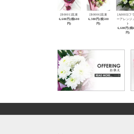
[B0001]花束
[B0006]花束
[A0003]フ
6,600円(税600
6,380円(税580
ーアレンジ
円)
円)
ト
6,600円(税
円)