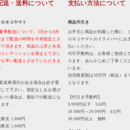
配送・送料について
支払い方法について
クロネコヤマト
商品代引き
■夏季配送について、5月から9月
お手元に商品が到着した際に、
末まで配送の時間を午前指定とさ
ロネコヤマトのドライバーにお
せて頂きます。気温の上昇と生花
払いください。
のコンディションを踏まえて少し
代引手数料は、お客様ご負担と
でも早い配送とさせていただきま
ります。あらかじめご了承くだ
す。
いませ。
決済限度額は30万円（税込）ま
■配送希望日がある場合は必ず選
となります。
択して下さい。指定なしをお選び
頂いた場合は、最短での配送にな
【代引き手数料】
ります。
9,999円以下 324円
10.000円～29,999円 432円
東北 1,800円
30,000円以上 無料
東北 1,600円