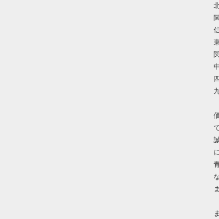
北
関
信
東
関
中
四
九