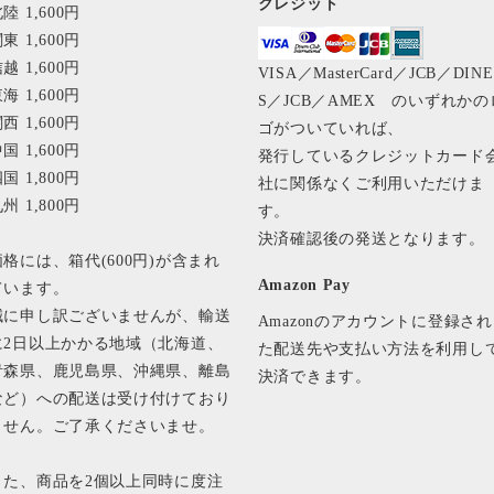
クレジット
陸 1,600円
東 1,600円
越 1,600円
VISA／MasterCard／JCB／DIN
海 1,600円
S／JCB／AMEX のいずれかの
西 1,600円
ゴがついていれば、
国 1,600円
発行しているクレジットカード
国 1,800円
社に関係なくご利用いただけま
州 1,800円
す。
決済確認後の発送となります
価格には、箱代(600円)が含まれ
Amazon Pay
ています。
誠に申し訳ございませんが、輸送
Amazonのアカウントに登録され
に2日以上かかる地域（北海道、
た配送先や支払い方法を利用し
青森県、鹿児島県、沖縄県、離島
決済できます。
など）への配送は受け付けており
ません。ご了承くださいませ。
また、商品を2個以上同時に度注