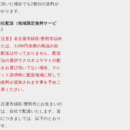
文頂いた場合でも2個分の送料が
かかります。
自社配送（地域限定無料サービ
ス）
【注意】名古屋市緑区/豊明市以外
または、3,000円未満の商品の自
社配送は行っておりません。配送
方法の選択でクロネコヤマトの配
送をお選び頂いてない場合、クレ
ジット請求時に配送地域に対して
の送料が追加されます事を予めご
了承ください。
名古屋市緑区/豊明市にお住まいの
方は、自社で配達いたします。送
料につきましては、以下のとおり
です。