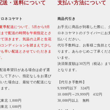
配送・送料について
支払い方法について
クロネコヤマト
商品代引き
■夏季配送について、5月から9月
お手元に商品が到着した際に、
末まで配送の時間を午前指定とさ
ロネコヤマトのドライバーにお
せて頂きます。気温の上昇と生花
払いください。
のコンディションを踏まえて少し
代引手数料は、お客様ご負担と
でも早い配送とさせていただきま
ります。あらかじめご了承くだ
す。
いませ。
決済限度額は30万円（税込）ま
■配送希望日がある場合は必ず選
となります。
択して下さい。指定なしをお選び
頂いた場合は、最短での配送にな
【代引き手数料】
ります。
9,999円以下 324円
10.000円～29,999円 432円
東北 1,800円
30,000円以上 無料
東北 1,600円