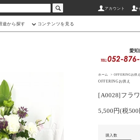
アカウント
用途から探す
コンテンツを見る
ホーム
>
OFFERING
お供
OFFERING
お供え
[A0028]フ
5,500円(税500
購入数