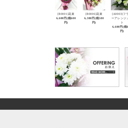
[B0001]花束
[B0006]花束
[A0003]フ
6,600円(税600
6,380円(税580
ーアレンジ
円)
円)
ト
6,600円(税
円)