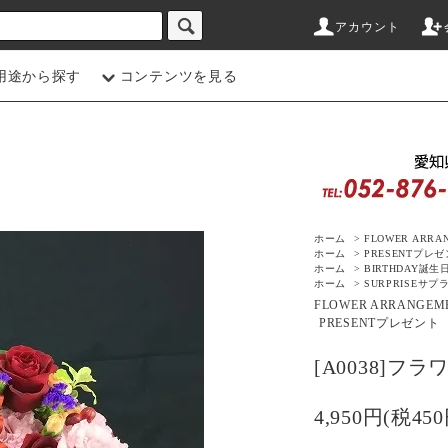
アカウント
用途から探す
コンテンツを見る
ホーム
>
FLOWER ARRA
ホーム
>
PRESENT
プレゼ
ホーム
>
BIRTHDAY
誕生
ホーム
>
SURPRISE
サプ
FLOWER ARRANGEM
PRESENT
プレゼント
[A0038]フ
4,950円(税450