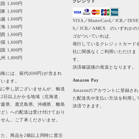
クレジット
陸 1,600円
東 1,600円
越 1,600円
VISA／MasterCard／JCB／DIN
海 1,600円
S／JCB／AMEX のいずれかの
西 1,600円
ゴがついていれば、
国 1,600円
発行しているクレジットカード
国 1,800円
社に関係なくご利用いただけま
州 1,800円
す。
決済確認後の発送となります
価格には、箱代(600円)が含まれ
Amazon Pay
ています。
誠に申し訳ございませんが、輸送
Amazonのアカウントに登録され
に2日以上かかる地域（北海道、
た配送先や支払い方法を利用し
青森県、鹿児島県、沖縄県、離島
決済できます。
など）への配送は受け付けており
ません。ご了承くださいませ。
また、商品を2個以上同時に度注