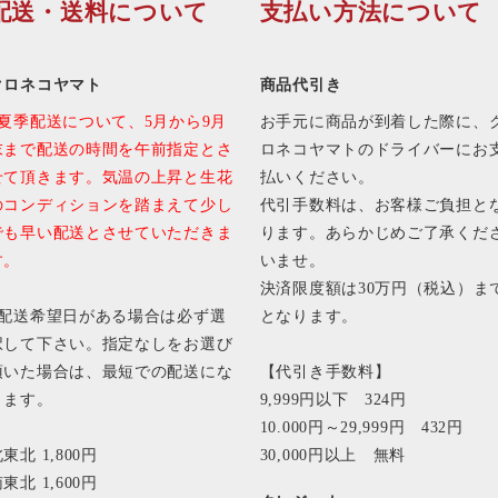
配送・送料について
支払い方法について
クロネコヤマト
商品代引き
■夏季配送について、5月から9月
お手元に商品が到着した際に、
末まで配送の時間を午前指定とさ
ロネコヤマトのドライバーにお
せて頂きます。気温の上昇と生花
払いください。
のコンディションを踏まえて少し
代引手数料は、お客様ご負担と
でも早い配送とさせていただきま
ります。あらかじめご了承くだ
す。
いませ。
決済限度額は30万円（税込）ま
■配送希望日がある場合は必ず選
となります。
択して下さい。指定なしをお選び
頂いた場合は、最短での配送にな
【代引き手数料】
ります。
9,999円以下 324円
10.000円～29,999円 432円
東北 1,800円
30,000円以上 無料
東北 1,600円