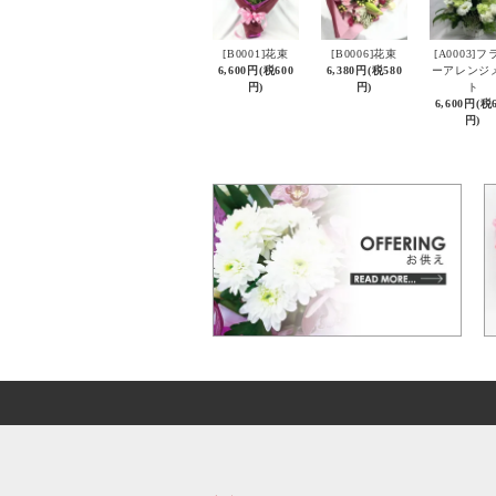
[B0001]花束
[B0006]花束
[A0003]フ
6,600円(税600
6,380円(税580
ーアレンジ
円)
円)
ト
6,600円(税
円)