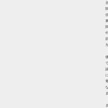
北
関
信
東
関
中
四
九