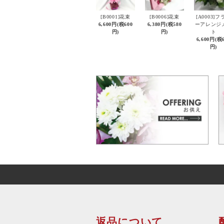
[B0001]花束
[B0006]花束
[A0003]フ
6,600円(税600
6,380円(税580
ーアレンジ
円)
円)
ト
6,600円(税
円)
返品について