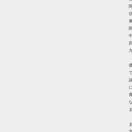
関
信
東
関
中
四
九