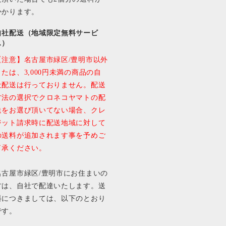
かかります。
自社配送（地域限定無料サービ
ス）
【注意】名古屋市緑区/豊明市以外
または、3,000円未満の商品の自
社配送は行っておりません。配送
方法の選択でクロネコヤマトの配
送をお選び頂いてない場合、クレ
ジット請求時に配送地域に対して
の送料が追加されます事を予めご
了承ください。
名古屋市緑区/豊明市にお住まいの
方は、自社で配達いたします。送
料につきましては、以下のとおり
です。