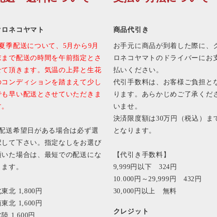
クロネコヤマト
商品代引き
■夏季配送について、5月から9月
お手元に商品が到着した際に、
末まで配送の時間を午前指定とさ
ロネコヤマトのドライバーにお
せて頂きます。気温の上昇と生花
払いください。
のコンディションを踏まえて少し
代引手数料は、お客様ご負担と
でも早い配送とさせていただきま
ります。あらかじめご了承くだ
す。
いませ。
決済限度額は30万円（税込）ま
■配送希望日がある場合は必ず選
となります。
択して下さい。指定なしをお選び
頂いた場合は、最短での配送にな
【代引き手数料】
ります。
9,999円以下 324円
10.000円～29,999円 432円
東北 1,800円
30,000円以上 無料
東北 1,600円
クレジット
陸 1,600円