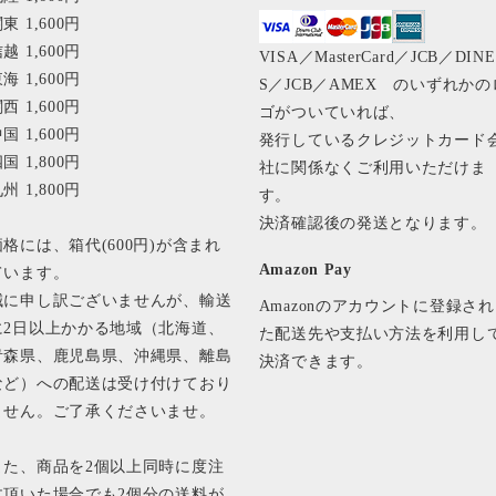
東 1,600円
越 1,600円
VISA／MasterCard／JCB／DIN
海 1,600円
S／JCB／AMEX のいずれかの
西 1,600円
ゴがついていれば、
国 1,600円
発行しているクレジットカード
国 1,800円
社に関係なくご利用いただけま
州 1,800円
す。
決済確認後の発送となります
価格には、箱代(600円)が含まれ
Amazon Pay
ています。
誠に申し訳ございませんが、輸送
Amazonのアカウントに登録され
に2日以上かかる地域（北海道、
た配送先や支払い方法を利用し
青森県、鹿児島県、沖縄県、離島
決済できます。
など）への配送は受け付けており
ません。ご了承くださいませ。
また、商品を2個以上同時に度注
文頂いた場合でも2個分の送料が