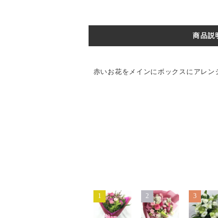
商品説
赤いお花をメインにボックスにアレン
1
2
3