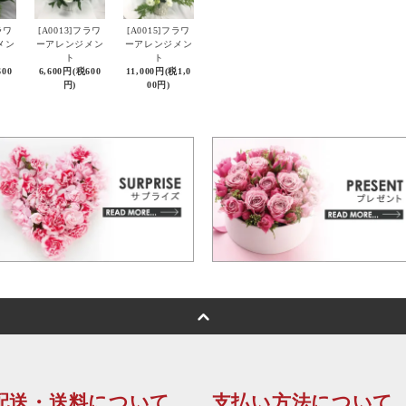
ラワ
[A0013]フラワ
[A0015]フラワ
メン
ーアレンジメン
ーアレンジメン
ト
ト
600
6,600円(税600
11,000円(税1,0
円)
00円)
配送・送料について
支払い方法について