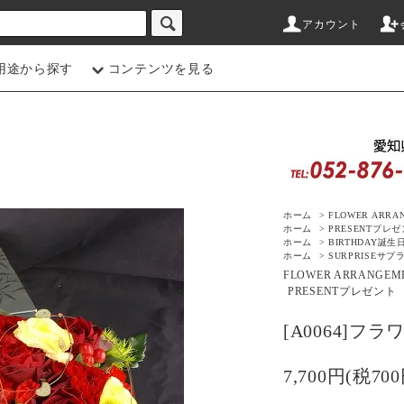
アカウント
用途から探す
コンテンツを見る
ホーム
>
FLOWER ARRA
ホーム
>
PRESENT
プレゼ
ホーム
>
BIRTHDAY
誕生
ホーム
>
SURPRISE
サプ
FLOWER ARRANGEM
PRESENT
プレゼント
[A0064]フ
7,700円(税700