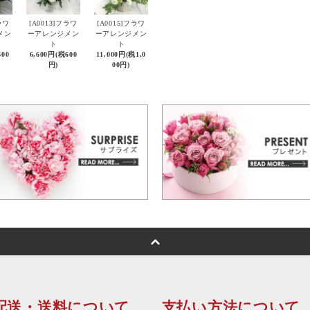
ラワ
[A0013]フラワ
[A0015]フラワ
メン
ーアレンジメン
ーアレンジメン
ト
ト
600
6,600円(税600
11,000円(税1,0
円)
00円)
配送・送料について
支払い方法について