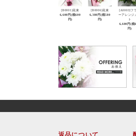
[B0001]花束
[B0006]花束
[A0003]フ
6,600円(税600
6,380円(税580
ーアレンジ
円)
円)
ト
6,600円(税
円)
返品について