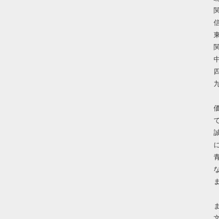
関
信
東
関
中
四
九