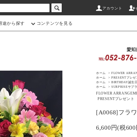
アカウント
用途から探す
コンテンツを見る
ホーム
>
FLOWER ARRA
ホーム
>
PRESENT
プレゼ
ホーム
>
BIRTHDAY
誕生
ホーム
>
SURPRISE
サプ
FLOWER ARRANGEM
PRESENT
プレゼント
[A0068]フ
6,600円(税600