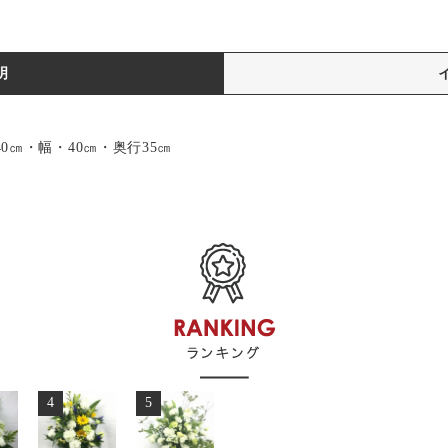
明
㎝・幅・40㎝・奥行35㎝
4
5