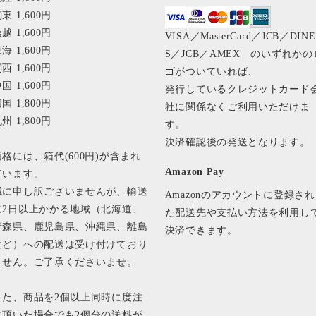
東 1,600円
越 1,600円
VISA／MasterCard／JCB／DIN
海 1,600円
S／JCB／AMEX のいずれかの
西 1,600円
ゴがついていれば、
国 1,600円
発行しているクレジットカード
国 1,800円
社に関係なくご利用いただけま
州 1,800円
す。
決済確認後の発送となります
価格には、箱代(600円)が含まれ
Amazon Pay
ています。
誠に申し訳ございませんが、輸送
Amazonのアカウントに登録され
に2日以上かかる地域（北海道、
た配送先や支払い方法を利用し
青森県、鹿児島県、沖縄県、離島
決済できます。
など）への配送は受け付けており
ません。ご了承くださいませ。
また、商品を2個以上同時に度注
文頂いた場合でも2個分の送料が