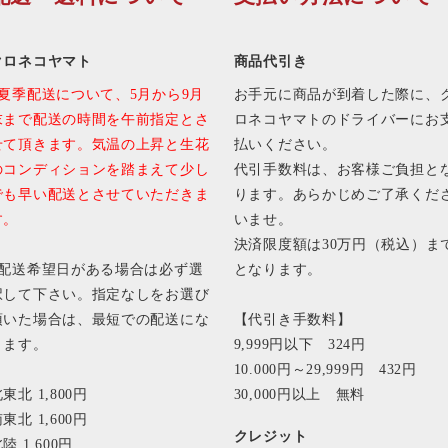
クロネコヤマト
商品代引き
■夏季配送について、5月から9月
お手元に商品が到着した際に、
末まで配送の時間を午前指定とさ
ロネコヤマトのドライバーにお
せて頂きます。気温の上昇と生花
払いください。
のコンディションを踏まえて少し
代引手数料は、お客様ご負担と
でも早い配送とさせていただきま
ります。あらかじめご了承くだ
す。
いませ。
決済限度額は30万円（税込）ま
■配送希望日がある場合は必ず選
となります。
択して下さい。指定なしをお選び
頂いた場合は、最短での配送にな
【代引き手数料】
ります。
9,999円以下 324円
10.000円～29,999円 432円
東北 1,800円
30,000円以上 無料
東北 1,600円
クレジット
陸 1,600円