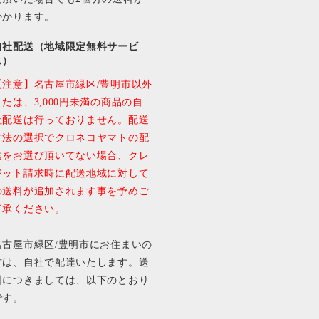
かかります。
自社配送（地域限定無料サービ
ス）
【注意】名古屋市緑区/豊明市以外
または、3,000円未満の商品の自
社配送は行っておりません。配送
方法の選択でクロネコヤマトの配
送をお選び頂いてない場合、クレ
ジット請求時に配送地域に対して
の送料が追加されます事を予めご
了承ください。
名古屋市緑区/豊明市にお住まいの
方は、自社で配達いたします。送
料につきましては、以下のとおり
です。