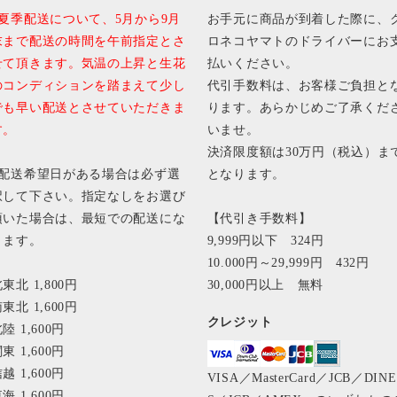
■夏季配送について、5月から9月
お手元に商品が到着した際に、
末まで配送の時間を午前指定とさ
ロネコヤマトのドライバーにお
せて頂きます。気温の上昇と生花
払いください。
のコンディションを踏まえて少し
代引手数料は、お客様ご負担と
でも早い配送とさせていただきま
ります。あらかじめご了承くだ
す。
いませ。
決済限度額は30万円（税込）ま
■配送希望日がある場合は必ず選
となります。
択して下さい。指定なしをお選び
頂いた場合は、最短での配送にな
【代引き手数料】
ります。
9,999円以下 324円
10.000円～29,999円 432円
東北 1,800円
30,000円以上 無料
東北 1,600円
クレジット
陸 1,600円
東 1,600円
越 1,600円
VISA／MasterCard／JCB／DIN
海 1,600円