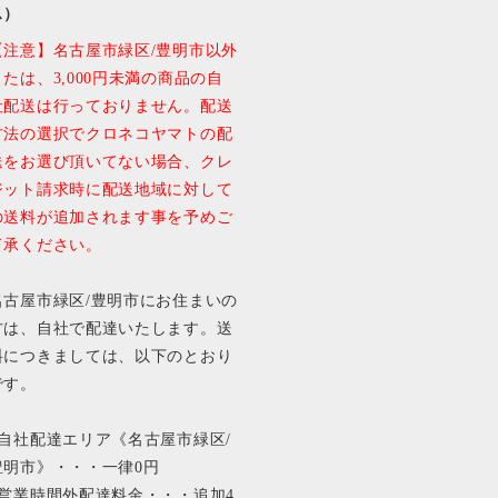
ス）
【注意】名古屋市緑区/豊明市以外
または、3,000円未満の商品の自
社配送は行っておりません。配送
方法の選択でクロネコヤマトの配
送をお選び頂いてない場合、クレ
ジット請求時に配送地域に対して
の送料が追加されます事を予めご
了承ください。
名古屋市緑区/豊明市にお住まいの
方は、自社で配達いたします。送
料につきましては、以下のとおり
です。
■自社配達エリア《名古屋市緑区/
豊明市》・・・一律0円
■営業時間外配達料金・・・追加4