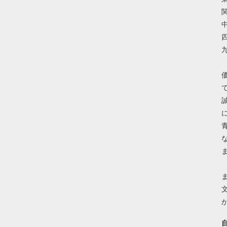
関
中
四
九