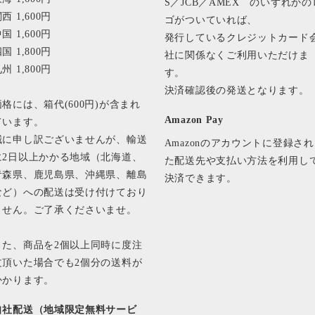
S／JCB／AMEX のいずれかの
西 1,600円
ゴがついていれば、
国 1,600円
発行しているクレジットカード
国 1,800円
社に関係なくご利用いただけま
州 1,800円
す。
決済確認後の発送となります
価格には、箱代(600円)が含まれ
Amazon Pay
ています。
誠に申し訳ございませんが、輸送
Amazonのアカウントに登録され
に2日以上かかる地域（北海道、
た配送先や支払い方法を利用し
青森県、鹿児島県、沖縄県、離島
決済できます。
など）への配送は受け付けており
ません。ご了承くださいませ。
また、商品を2個以上同時に度注
文頂いた場合でも2個分の送料が
かかります。
自社配送（地域限定無料サービ