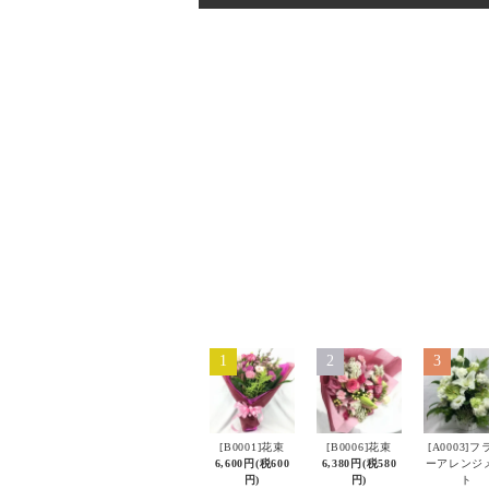
1
2
3
[B0001]花束
[B0006]花束
[A0003]フ
6,600円(税600
6,380円(税580
ーアレンジ
円)
円)
ト