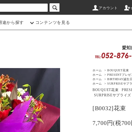
アカウント
用途から探す
コンテンツを見る
ホーム
>
BOUQUET
花束
ホーム
>
PRESENT
プレゼ
ホーム
>
BIRTHDAY
誕生
ホーム
>
SURPRISE
サプ
BOUQUET
花束
PRES
SURPRISE
サプライズ
[B0032]花束
7,700円(税700