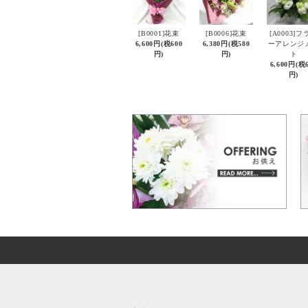
[B0001]花束
[B0006]花束
[A0003]フ
6,600円(税600
6,380円(税580
ーアレンジ
円)
円)
ト
6,600円(税
円)