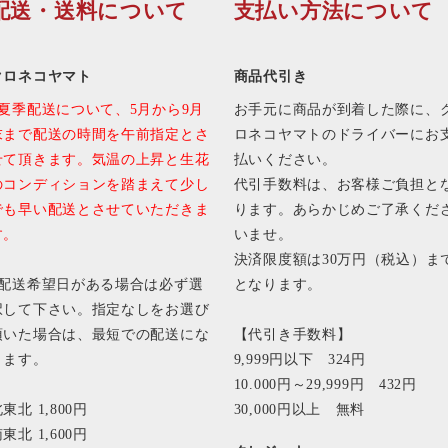
配送・送料について
支払い方法について
クロネコヤマト
商品代引き
■夏季配送について、5月から9月
お手元に商品が到着した際に、
末まで配送の時間を午前指定とさ
ロネコヤマトのドライバーにお
せて頂きます。気温の上昇と生花
払いください。
のコンディションを踏まえて少し
代引手数料は、お客様ご負担と
でも早い配送とさせていただきま
ります。あらかじめご了承くだ
す。
いませ。
決済限度額は30万円（税込）ま
■配送希望日がある場合は必ず選
となります。
択して下さい。指定なしをお選び
頂いた場合は、最短での配送にな
【代引き手数料】
ります。
9,999円以下 324円
10.000円～29,999円 432円
東北 1,800円
30,000円以上 無料
東北 1,600円