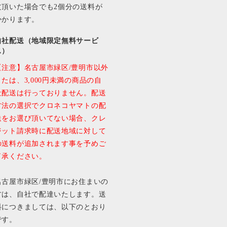
文頂いた場合でも2個分の送料が
かかります。
自社配送（地域限定無料サービ
ス）
【注意】名古屋市緑区/豊明市以外
または、3,000円未満の商品の自
社配送は行っておりません。配送
方法の選択でクロネコヤマトの配
送をお選び頂いてない場合、クレ
ジット請求時に配送地域に対して
の送料が追加されます事を予めご
了承ください。
名古屋市緑区/豊明市にお住まいの
方は、自社で配達いたします。送
料につきましては、以下のとおり
です。