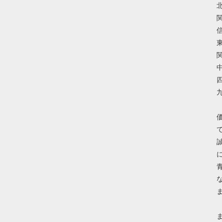
北
関
信
東
関
中
四
九