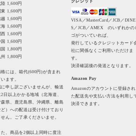
クレジット
陸 1,600円
東 1,600円
越 1,600円
VISA／MasterCard／JCB／DIN
海 1,600円
S／JCB／AMEX のいずれかの
西 1,600円
ゴがついていれば、
国 1,600円
発行しているクレジットカード
国 1,800円
社に関係なくご利用いただけま
州 1,800円
す。
決済確認後の発送となります
価格には、箱代(600円)が含まれ
Amazon Pay
ています。
誠に申し訳ございませんが、輸送
Amazonのアカウントに登録され
に2日以上かかる地域（北海道、
た配送先や支払い方法を利用し
青森県、鹿児島県、沖縄県、離島
決済できます。
など）への配送は受け付けており
ません。ご了承くださいませ。
また、商品を2個以上同時に度注