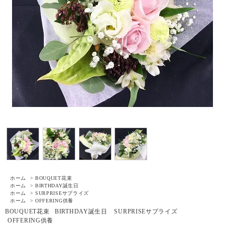
ホーム
>
BOUQUET
花束
ホーム
>
BIRTHDAY
誕生日
ホーム
>
SURPRISE
サプライズ
ホーム
>
OFFERING
供養
BOUQUET
花束
BIRTHDAY
誕生日
SURPRISE
サプライズ
OFFERING
供養