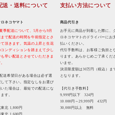
配送・送料について
支払い方法について
クロネコヤマト
商品代引き
■夏季配送について、5月から9月
お手元に商品が到着した際に、
末まで配送の時間を午前指定とさ
ロネコヤマトのドライバーにお
せて頂きます。気温の上昇と生花
払いください。
のコンディションを踏まえて少し
代引手数料は、お客様ご負担と
でも早い配送とさせていただきま
ります。あらかじめご了承くだ
す。
いませ。
決済限度額は30万円（税込）ま
■配送希望日がある場合は必ず選
となります。
択して下さい。指定なしをお選び
頂いた場合は、最短での配送にな
【代引き手数料】
ります。
9,999円以下 324円
10.000円～29,999円 432円
東北 1,800円
30,000円以上 無料
東北 1,600円