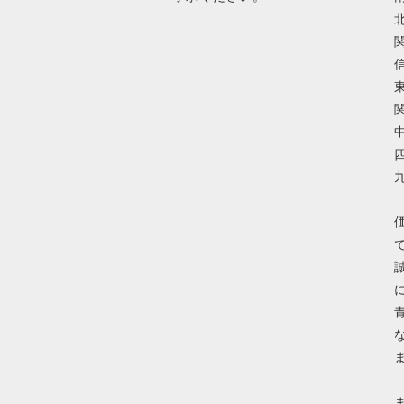
北
関
信
東
関
中
四
九