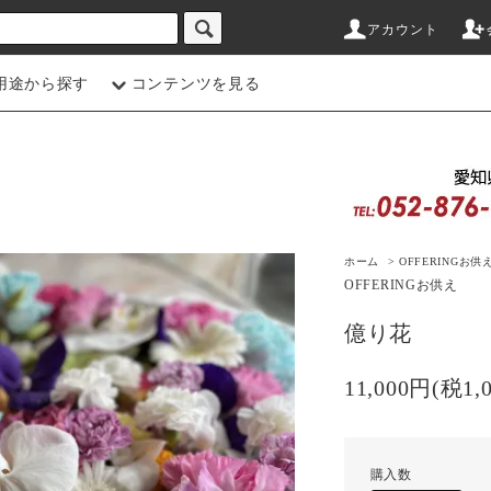
アカウント
用途から探す
コンテンツを見る
ホーム
>
OFFERING
お供
OFFERING
お供え
億り花
11,000円(税1,
購入数