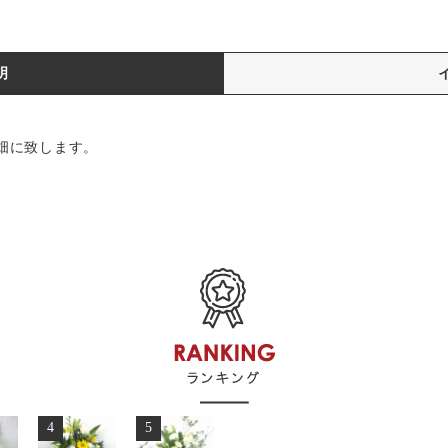
明
花畑に致します。
4
5