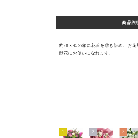
商品説
約70ｘ45の箱に花首を敷き詰め、お
献花にお使いになれます。
1
2
3