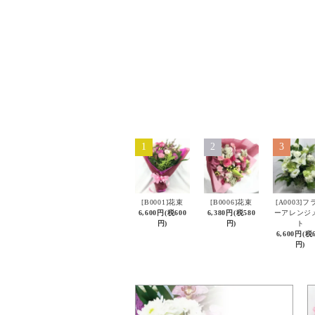
1
2
3
[B0001]花束
[B0006]花束
[A0003]フ
6,600円(税600
6,380円(税580
ーアレンジ
円)
円)
ト
6,600円(税
円)