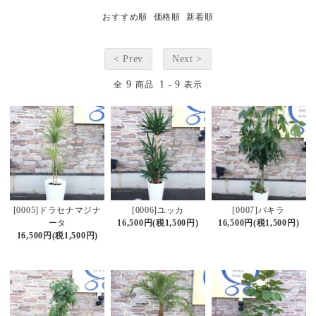
おすすめ順
価格順
新着順
< Prev
Next >
9
1
9
全
商品
-
表示
[0005]ドラセナマジナ
[0006]ユッカ
[0007]パキラ
ータ
16,500円(税1,500円)
16,500円(税1,500円)
16,500円(税1,500円)