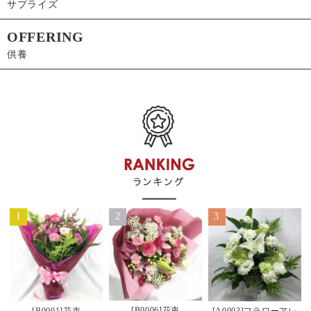
サプライズ
OFFERING
供養
1
2
3
[B0006]花束
[B0001]花束
[A0003]フラワーアレ