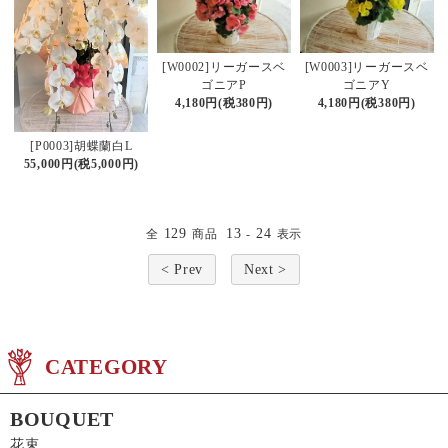
[W0002]リーガースベ
[W0003]リーガースベ
ゴニアP
ゴニアY
4,180円(税380円)
4,180円(税380円)
[P0003]胡蝶蘭白L
55,000円(税5,000円)
129
13
24
全
商品
-
表示
< Prev
Next >
CATEGORY
BOUQUET
花束