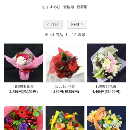
おすすめ順
価格順
新着順
< Prev
Next >
34
1
12
全
商品
-
表示
[B0084]花束
[B0016]花束
[B0081]花束
3,850円(税350円)
4,180円(税380円)
4,400円(税400円)