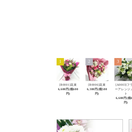
1
2
3
[B0001]花束
[B0006]花束
[A0003]フ
6,600円(税600
6,380円(税580
ーアレンジ
円)
円)
ト
6,600円(税
円)