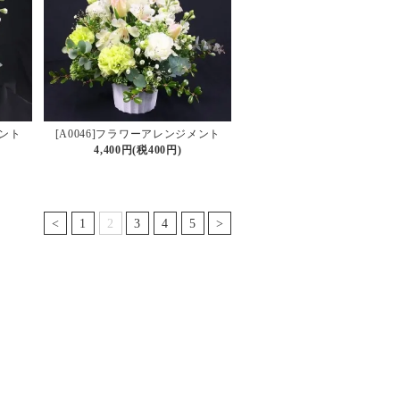
メント
[A0046]フラワーアレンジメント
4,400円(税400円)
<
1
2
3
4
5
>