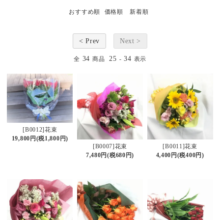
おすすめ順
価格順
新着順
< Prev
Next >
34
25
34
全
商品
-
表示
[B0012]花束
19,800円(税1,800円)
[B0007]花束
[B0011]花束
7,480円(税680円)
4,400円(税400円)