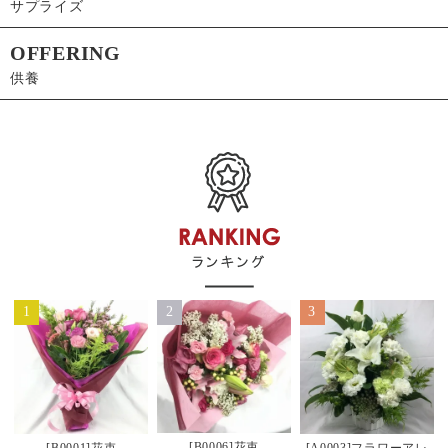
サプライズ
OFFERING
供養
1
2
3
[B0006]花束
[B0001]花束
[A0003]フラワーアレ